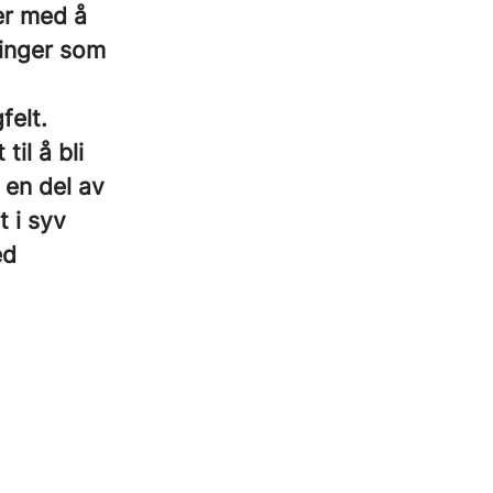
er med å
ninger som
felt.
til å bli
 en del av
 i syv
ed