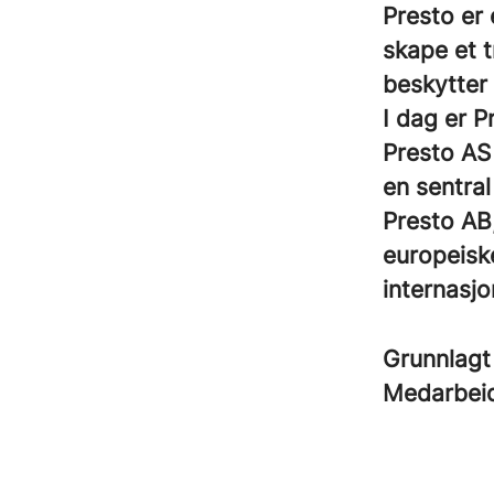
Presto er
skape et t
beskytter 
I dag er P
Presto AS 
en sentra
Presto AB
europeiske
internasj
Grunnlag
Medarbei