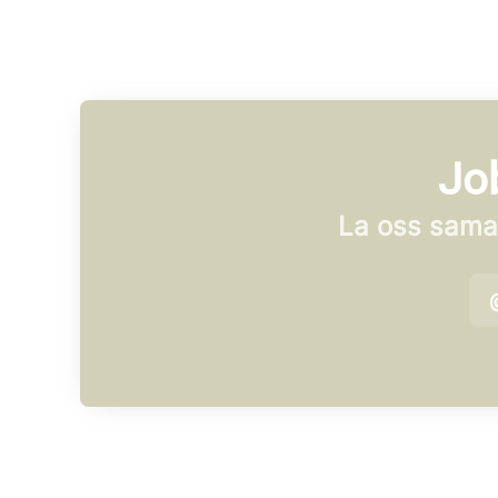
Job
La oss samar