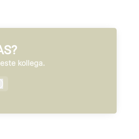
 AS?
este kollega.
Logg inn