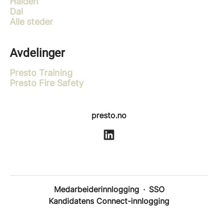
Halden
Dal
Alle steder
Avdelinger
Presto Training
Presto Fire Safety
presto.no
Medarbeiderinnlogging
·
SSO
Kandidatens Connect-innlogging