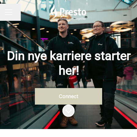
Del siden
KARRIEREMENY
Din nye karriere starter
her!
Connect
Bla til innholdet