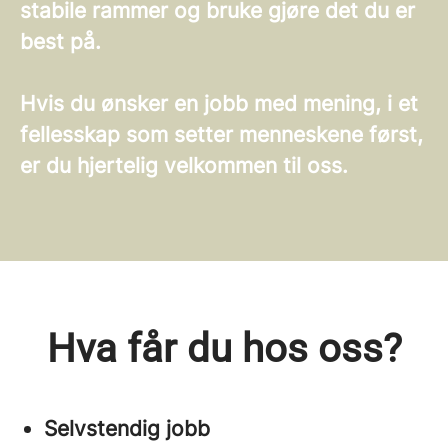
stabile rammer og bruke gjøre det du er
best på.
Hvis du ønsker en jobb med mening, i et
fellesskap som setter menneskene først,
er du hjertelig velkommen til oss.
Hva får du hos oss?
Selvstendig jobb